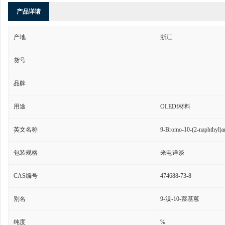
产品详请
产地
浙江
货号
品牌
用途
OLEDf材料
英文名称
9-Bromo-10-(2-naphthyl)a
包装规格
来电详谈
CAS编号
474688-73-8
别名
9-溴-10-萘基蒽
纯度
%