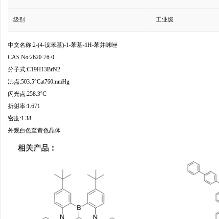
级别
工业级
中文名称:2-(4-溴苯基)-1-苯基-1H-苯并咪唑
CAS No:2620-76-0
分子式:C19H13BrN2
沸点:503.5°Cat760mmHg
闪光点:258.3°C
折射率:1.671
密度:1.38
外观白色至黄色晶体
相关产品：