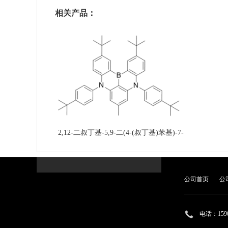
相关产品：
2,12-二叔丁基-5,9-二(4-(叔丁基)苯基)-7-
甲基-5,9-二氢-5,9-二氮-13b-硼萘[3,2,1]蒽
公司首页
公
电话：
159