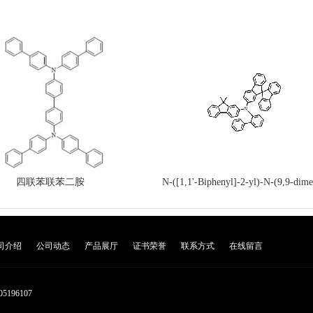
四联苯联苯二胺
N-([1,1'-Biphenyl]-2-yl)-N-(9,9-dime
9H-fluoren-2-yl)-9,
司介绍
公司动态
产品展厅
证书荣誉
联系方式
在线留言
05196107