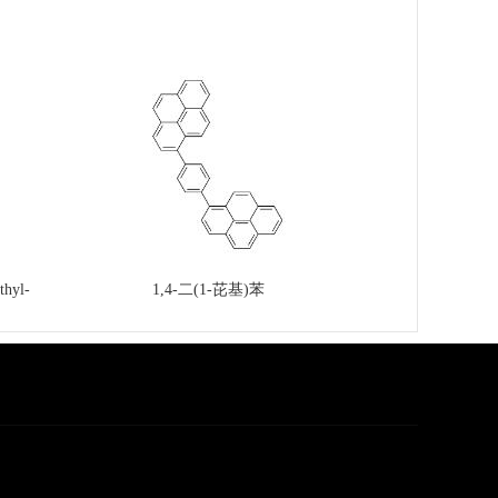
thyl-
1,4-二(1-芘基)苯