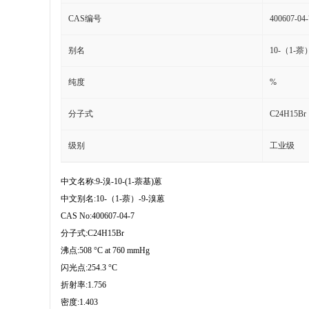
CAS编号
400607-04-
别名
10-（1-萘
纯度
%
分子式
C24H15Br
级别
工业级
中文名称:9-溴-10-(1-萘基)蒽
中文别名:10-（1-萘）-9-溴蒽
CAS No:400607-04-7
分子式:C24H15Br
沸点:508 °C at 760 mmHg
闪光点:254.3 °C
折射率:1.756
密度:1.403