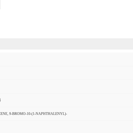
料
NE, 9-BROMO-10-(1-NAPHTHALENYL)-