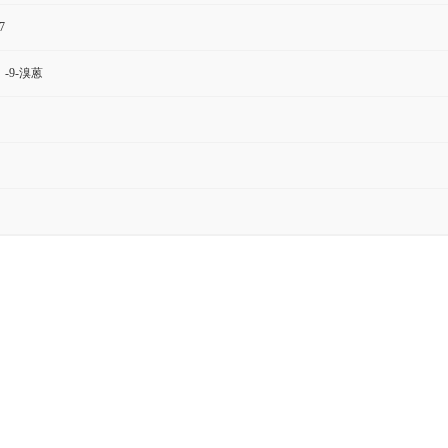
7
）-9-溴蒽