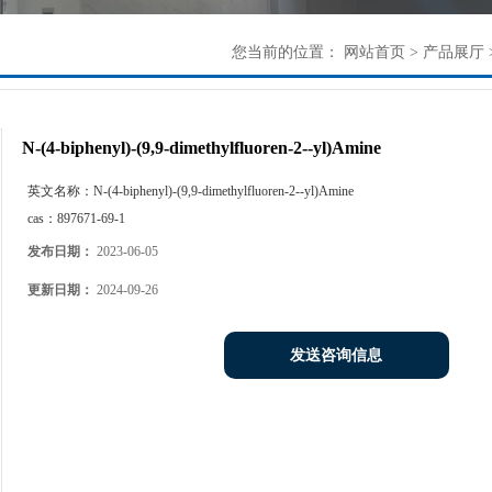
您当前的位置：
网站首页
>
产品展厅
N-(4-biphenyl)-(9,9-dimethylfluoren-2--yl)Amine
英文名称：
N-(4-biphenyl)-(9,9-dimethylfluoren-2--yl)Amine
cas：
897671-69-1
发布日期：
2023-06-05
更新日期：
2024-09-26
发送咨询信息