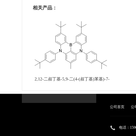
相关产品：
2,12-二叔丁基-5,9-二(4-(叔丁基)苯基)-7-
甲基-5,9-二氢-5,9-二氮-13b-硼萘[3,2,1]蒽
公司首页
公
电话：
159