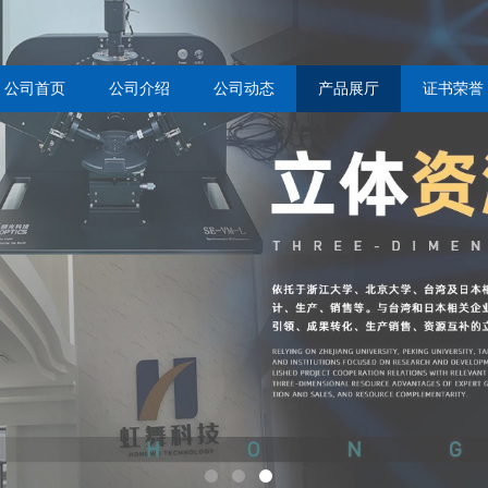
公司首页
公司介绍
公司动态
产品展厅
证书荣誉