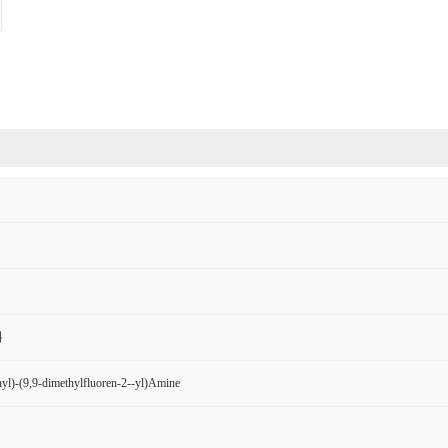
料
yl)-(9,9-dimethylfluoren-2--yl)Amine