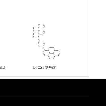
thyl-
1,4-二(1-芘基)苯