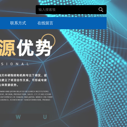
联系方式
在线留言