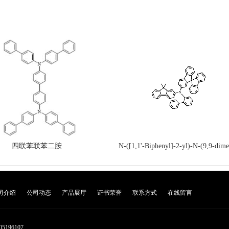
四联苯联苯二胺
N-([1,1'-Biphenyl]-2-yl)-N-(9,9-dime
9H-fluoren-2-yl)-9,
司介绍
公司动态
产品展厅
证书荣誉
联系方式
在线留言
05196107