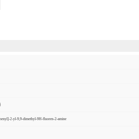
料
henyl]-2-yl-9,9-dimethyl-9H-fluoren-2-amine