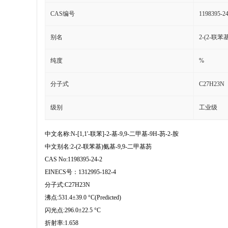
CAS编号
1198395-24
别名
2-(2-联苯
纯度
%
分子式
C27H23N
级别
工业级
中文名称:N-[1,1'-联苯]-2-基-9,9-二甲基-9H-芴-2-胺
中文别名:2-(2-联苯基)氨基-9,9-二甲基芴
CAS No:1198395-24-2
EINECS号：1312995-182-4
分子式:C27H23N
沸点:531.4±39.0 °C(Predicted)
闪光点:296.0±22.5 °C
折射率:1.658