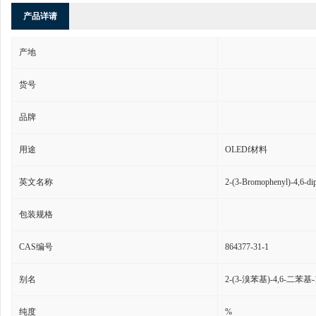
产品详请
产地
货号
品牌
用途
OLEDf材料
英文名称
2-(3-Bromophenyl)-4,6-diph
包装规格
CAS编号
864377-31-1
别名
2-(3-溴苯基)-4,6-二苯基-
纯度
%