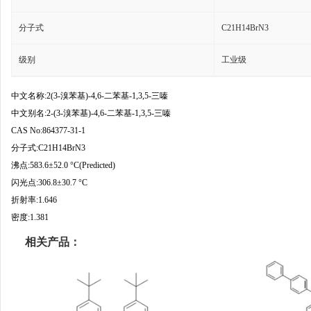
分子式
C21H14BrN3
级别
工业级
中文名称:2(3-溴苯基)-4,6-二苯基-1,3,5-三嗪
中文别名:2-(3-溴苯基)-4,6-二苯基-1,3,5-三嗪
CAS No:864377-31-1
分子式:C21H14BrN3
沸点:583.6±52.0 °C(Predicted)
闪光点:306.8±30.7 °C
折射率:1.646
密度:1.381
相关产品：